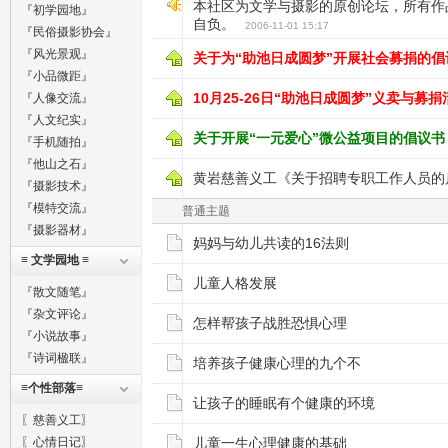
本社区为文学与摄影的原创论坛，所有作
『初学园地』
自负。
2006-11-01 15:17
『民俗摄影协会』
『风光景观』
关于为“助池日成圆梦”开展社会募捐的倡
『小品微距』
10月25-26日“助池日成圆梦”义卖与募
『人像交流』
『人文纪实』
关于开展“一元爱心”微公益项目的倡议
『手机随拍』
『他山之石』
黄岩慈善义工《关于招聘专职工作人员的
『摄影技术』
『模特交流』
普通主题
『摄影器材』
妈妈与幼儿共读的16法则
≡ 文学园地 ≡
儿童人格发展
『散文随笔』
『杂文评论』
怎样帮孩子战胜恐惧心理
『小说故事』
『诗词楹联』
培养孩子健康心理的九个不
≡个性部落≡
让孩子的睡眠有个健康的环境
〖慈善义工〗
〖心情日记〗
儿童一生心理健康的基础