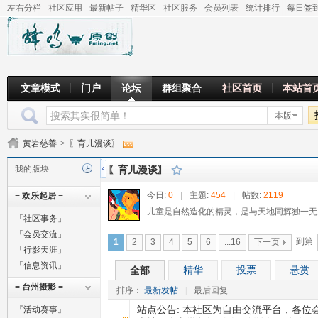
左右分栏
社区应用
最新帖子
精华区
社区服务
会员列表
统计排行
每日签
文章模式
门户
论坛
群组聚合
社区首页
本站首
本版
黄岩慈善
>
〖育儿漫谈〗
我的版块
〖育儿漫谈〗
今日:
0
|
主题:
454
|
帖数:
2119
≡ 欢乐起居 ≡
儿童是自然造化的精灵，是与天地同辉独一无
「社区事务」
「会员交流」
到第
1
2
3
4
5
6
...16
下一页
「行影天涯」
「信息资讯」
精华
投票
悬赏
全部
≡ 台州摄影 ≡
排序：
最新发帖
|
最后回复
站点公告:
本社区为自由交流平台，各位
『活动赛事』