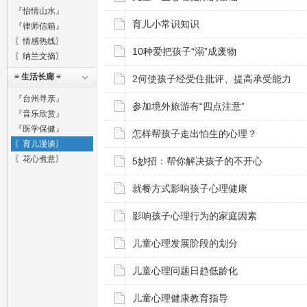
『怡情山水』
育儿小常识知识
『律师信箱』
〖情感热线〗
10种爱把孩子“溺”成废物
〖纳兰文摘〗
≡ 生活长廊 ≡
2何使孩子经受住批评、提高承受能力
『台州寻亲』
参加境外旅游有“四点注意”
『音乐欣赏』
『医学保健』
怎样帮孩子走出怕生的心理？
〖育儿漫谈〗
〖花心煮意〗
5妙招：帮你解决孩子的不开心
就餐方式影响孩子心理健康
影响孩子心理行为的家庭因素
儿童心理发展阶段的划分
儿童心理问题日趋低龄化
儿童心理健康教育指导